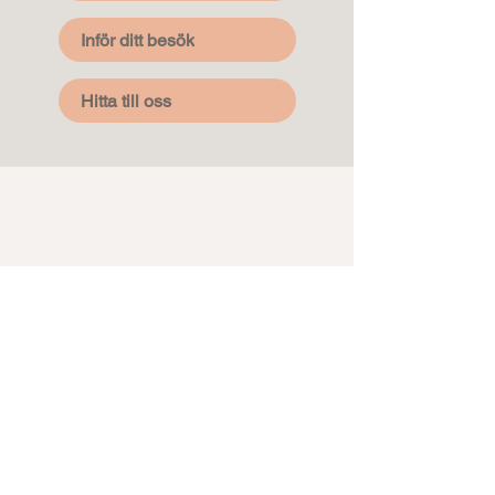
Inför ditt besök
Hitta till oss
Kontakt
→
Hitta till oss
→
Undersökningar (Patient)
→
Undersökningar (Remittent)
→
Remiss
→
Cookie-information
→
08-501 39 600