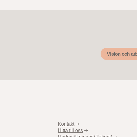
Vision och arb
Kontakt
→
Hitta till oss
→
Undersökningar (Patient)