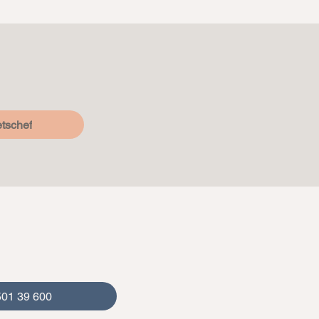
tschef
501 39 600