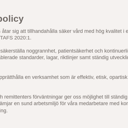
policy
 åtar sig att tillhandahålla säker vård med hög kvalitet i
STAFS 2020:1.
t säkerställa noggrannhet, patientsäkerhet och kontinuerli
blerade standarder, lagar, riktlinjer samt ständig utveckli
upprätthålla en verksamhet som är effektiv, etisk, opartisk 
 remittenters förväntningar ger oss möjlighet till ständig
rämjar en sund arbetsmiljö för våra medarbetare med kon
ing.