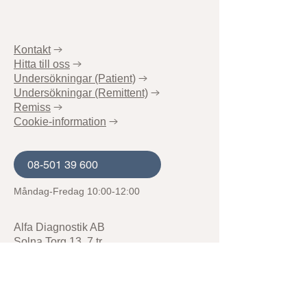
Kontakt
→
Hitta till oss
→
Undersökningar (Patient)
→
Undersökningar (Remittent)
→
Remiss
→
Cookie-information
→
08-501 39 600
Måndag-Fredag 10:00-12:00
Alfa Diagnostik AB
Solna Torg 13, 7 tr.
171 45 SOLNA
Telefon: 08-501 39 600
Email:
info@alfadiagnostik.se