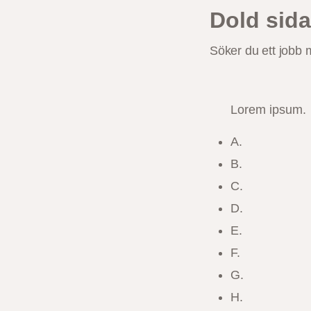
Dold sida
Söker du ett jobb 
Lorem ipsum.
A.
B.
C.
D.
E.
F.
G.
H.