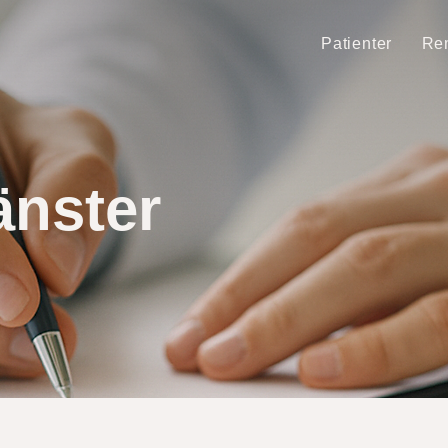
Patienter
Rem
änster