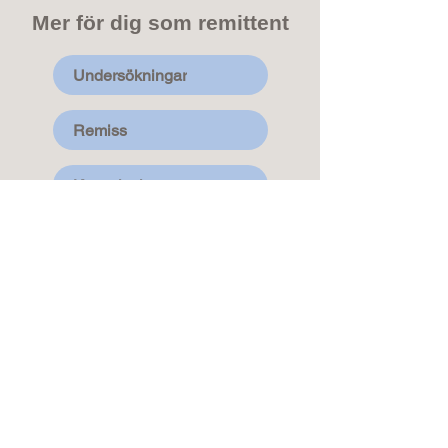
Mer för dig som remittent
Undersökningar
Remiss
Konsultation
Kontakt
→
Hitta till oss
→
Undersökningar (Patient)
→
Undersökningar (Remittent)
→