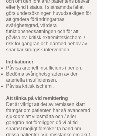
och om den förklarar patientens besvär
eller fynd i status. I sistnämnda fallet
görs undersökningen huvudsakligen för
att gradera förändringarnas
svårighetsgrad, värdera
funktionsnedsättningen och för att
påvisa ev. kritisk extremitetsischemi /
risk för gangrän och därmed behov av
snar kärlkirurgisk intervention.
Indikationer
Påvisa arteriell insufficiens i benen.
Bedöma svårighetsgraden av den
arteriella insufficiensen.
Påvisa kritisk ischemi.
Att tänka på vid remittering
Det är viktigt att det av remissen klart
framgår om patienten har så avancerad
sjukdom att vilosmärta och / eller
gangrän-hot föreligger, då vi alltid
snarast möjligt försöker ta hand om
dessa patienter. Vid misstanke om akut