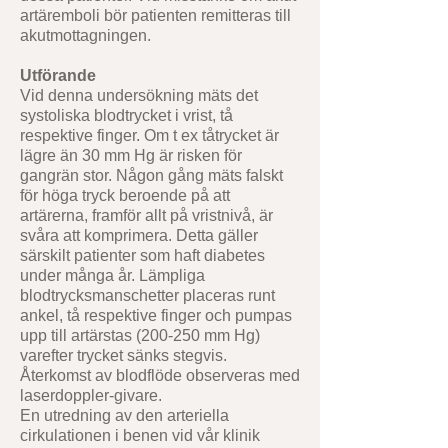
artäremboli bör patienten remitteras till
akutmottagningen.
Utförande
Vid denna undersökning mäts det
systoliska blodtrycket i vrist, tå
respektive finger. Om t ex tåtrycket är
lägre än 30 mm Hg är risken för
gangrän stor. Någon gång mäts falskt
för höga tryck beroende på att
artärerna, framför allt på vristnivå, är
svåra att komprimera. Detta gäller
särskilt patienter som haft diabetes
under många år. Lämpliga
blodtrycksmanschetter placeras runt
ankel, tå respektive finger och pumpas
upp till artärstas (200-250 mm Hg)
varefter trycket sänks stegvis.
Återkomst av blodflöde observeras med
laserdoppler-givare.
En utredning av den arteriella
cirkulationen i benen vid vår klinik