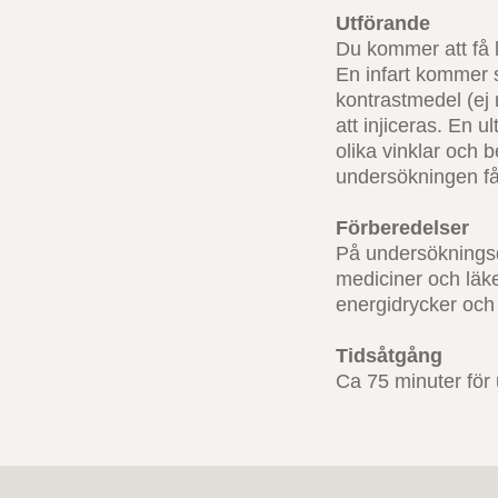
Utförande
Du kommer att få l
En infart kommer s
kontrastmedel (ej 
att injiceras. En u
olika vinklar och 
undersökningen f
Förberedelser
På undersökningsd
mediciner och läke
energidrycker och
Tidsåtgång
Ca 75 minuter för