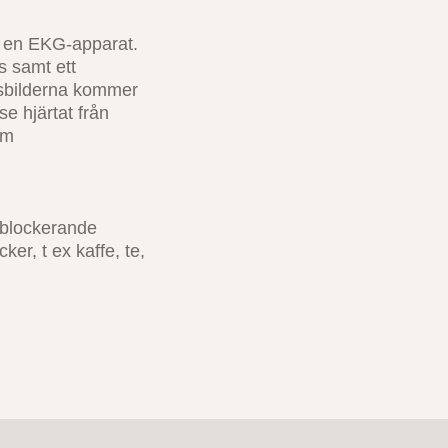
ll en EKG-apparat.
s samt ett
udsbilderna kommer
se hjärtat från
om
ablockerande
er, t ex kaffe, te,