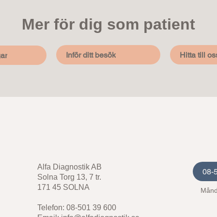
Mer för dig som patient
Inför ditt besök
Hitta till os
ar
Alfa Diagnostik AB
08-
Solna Torg 13, 7 tr.
171 45 SOLNA
Månd
Telefon: 08-501 39 600