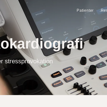
Patienter
Rem
okardiografi
er stressprovokation