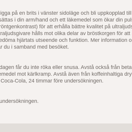
igga på en brits i vänster sidoläge och bli uppkopplad ti
ättas i din arm/hand och ett läkemedel som ökar din pul
röntgenkontrast) för att erhålla bättre kvalitet på ultralj
ltraljudsgivare hålls mot olika delar av bröstkorgen för att 
bedöma hjärtats utseende och funktion. Mer information 
år du i samband med besöket.
agen får du inte röka eller snusa. Avstå också från bet
medel mot kärlkramp. Avstå även från koffeinhaltiga dryck
 Coca-Cola, 24 timmar före undersökningen.
 undersökningen.