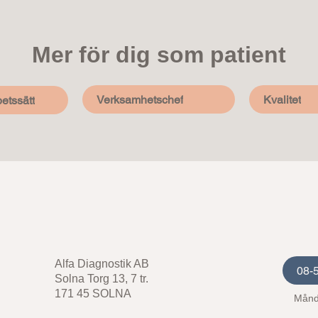
Mer för dig som patient
Verksamhetschef
Kvalitet
etssätt
Alfa Diagnostik AB
08-
Solna Torg 13, 7 tr.
171 45 SOLNA
Månd