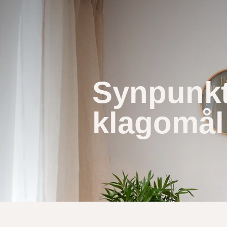
Synpunkt
klagomål