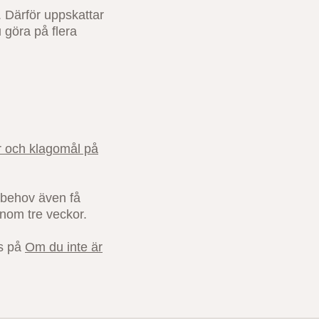
. Därför uppskattar
 göra på flera
 och klagomål på
d behov även få
inom tre veckor.
ns på
Om du inte är