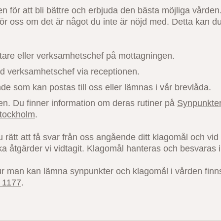
den för att bli bättre och erbjuda den bästa möjliga vården
för oss om det är något du inte är nöjd med. Detta kan du
etare eller verksamhetschef på mottagningen.
d verksamhetschef via receptionen.
nde som kan postas till oss eller lämnas i vår brevlåda.
n. Du finner information om deras rutiner på
Synpunkter
Stockholm
.
 rätt att få svar från oss angående ditt klagomål och vi
ka åtgärder vi vidtagit. Klagomål hanteras och besvaras 
ur man kan lämna synpunkter och klagomål i vården fin
- 1177
.